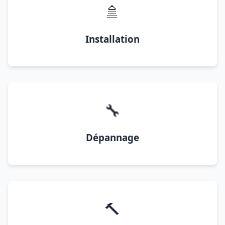
🚿
Installation
🔧
Dépannage
🔨