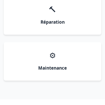
🔨
Réparation
⚙️
Maintenance