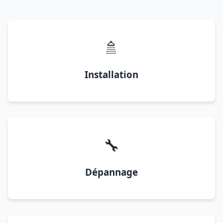
🚿
Installation
🔧
Dépannage