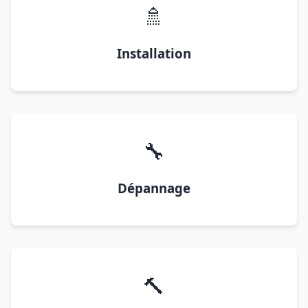
🚿
Installation
🔧
Dépannage
🔨