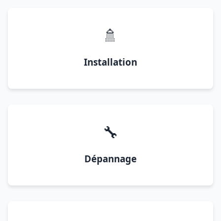
🚿
Installation
🔧
Dépannage