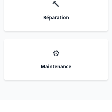
🔨
Réparation
⚙️
Maintenance