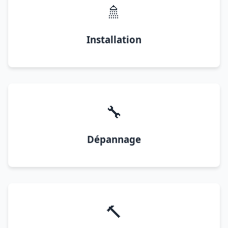
🚿
Installation
🔧
Dépannage
🔨