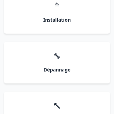
🚿
Installation
🔧
Dépannage
🔨