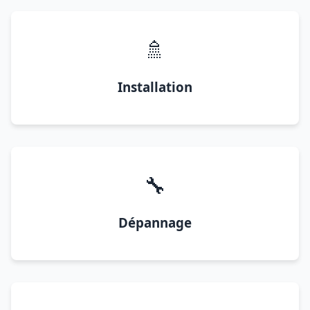
🚿
Installation
🔧
Dépannage