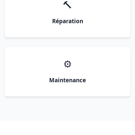
🔨
Réparation
⚙️
Maintenance