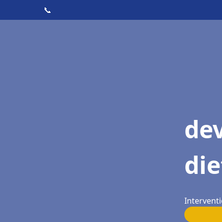
📞
dev
die
Interventi