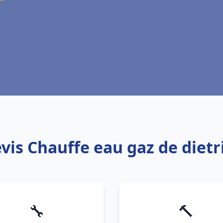
evis Chauffe eau gaz de diet
🔧
🔨