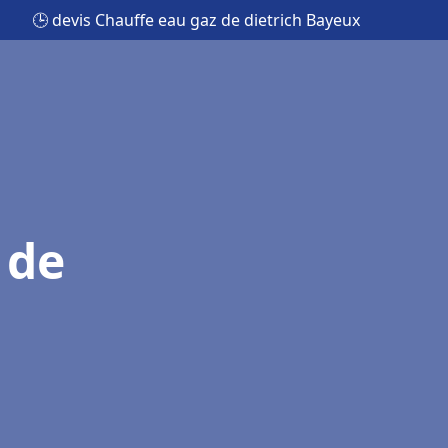
🕒 devis Chauffe eau gaz de dietrich Bayeux
 de