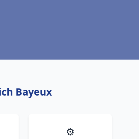
rich Bayeux
⚙️