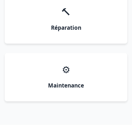
🔨
Réparation
⚙️
Maintenance