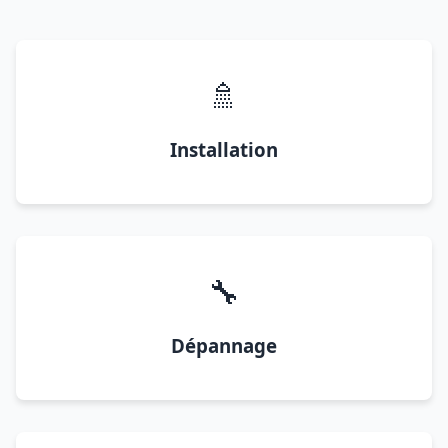
🚿
Installation
🔧
Dépannage