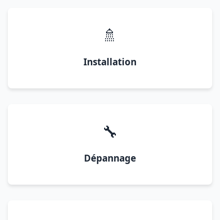
🚿
Installation
🔧
Dépannage