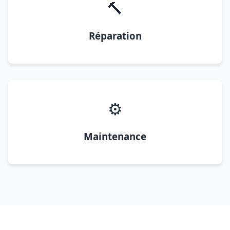
🔨
Réparation
⚙️
Maintenance