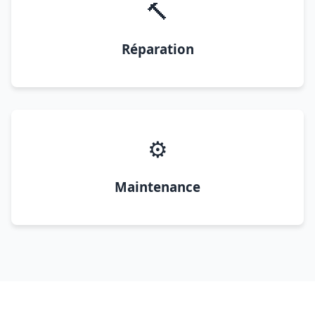
🔨
Réparation
⚙️
Maintenance