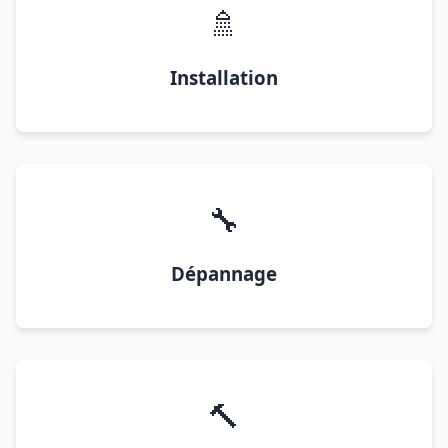
🚿
Installation
🔧
Dépannage
🔨