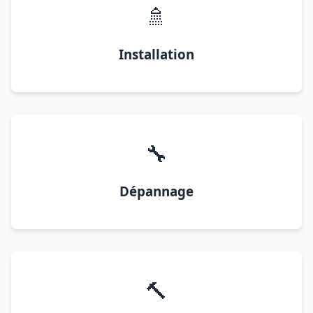
🚿
Installation
🔧
Dépannage
🔨