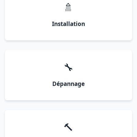
🚿
Installation
🔧
Dépannage
🔨