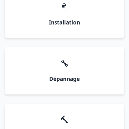
🚿
Installation
🔧
Dépannage
🔨