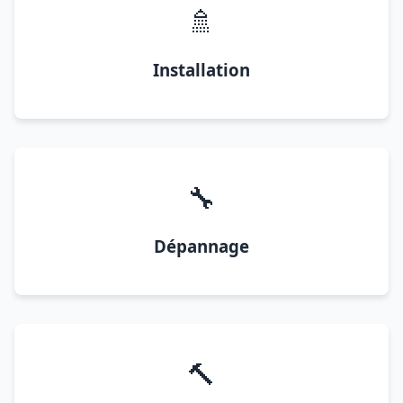
🚿
Installation
🔧
Dépannage
🔨