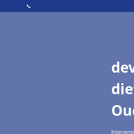
📞
dev
die
Ou
Intervent