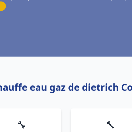
Chauffe eau gaz de dietrich 
🔧
🔨