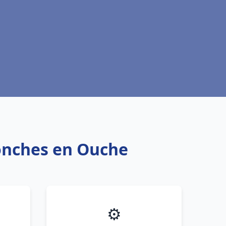
Conches en Ouche
⚙️