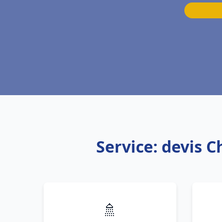
Service: devis 
🚿