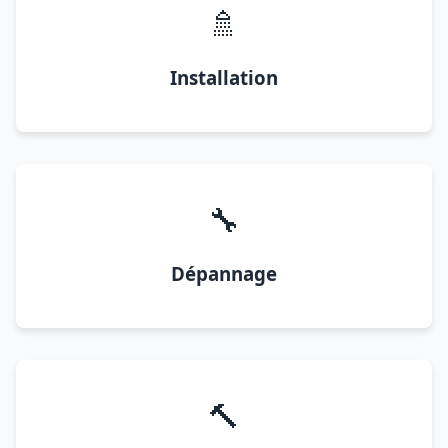
🚿
Installation
🔧
Dépannage
🔨