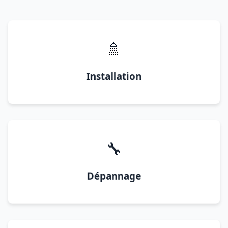
🚿
Installation
🔧
Dépannage