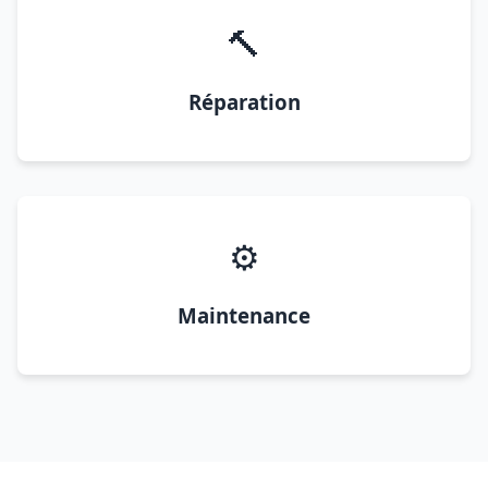
🔨
Réparation
⚙️
Maintenance