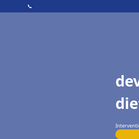
📞
dev
die
Interventi