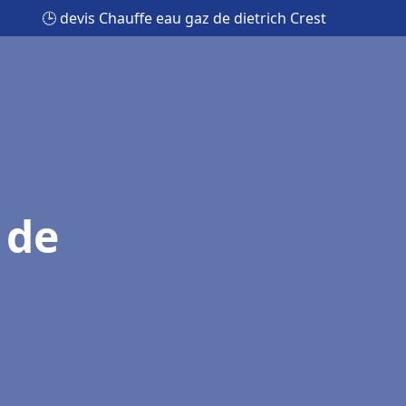
🕒 devis Chauffe eau gaz de dietrich Crest
 de