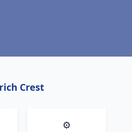
rich Crest
⚙️