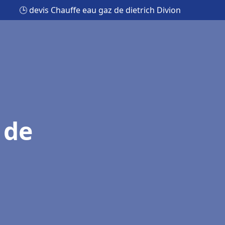
🕒 devis Chauffe eau gaz de dietrich Divion
 de