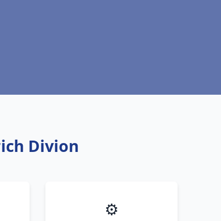
rich Divion
⚙️