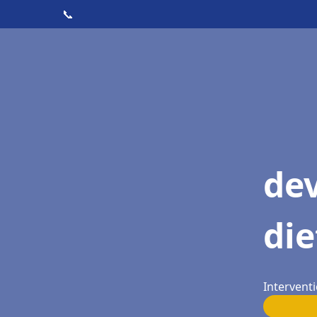
📞
dev
die
Interventi