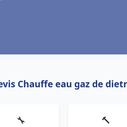
evis Chauffe eau gaz de diet
🔧
🔨