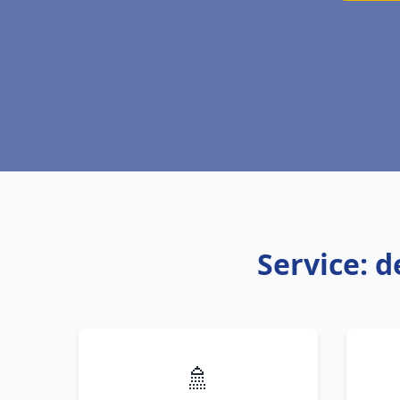
Service: d
🚿