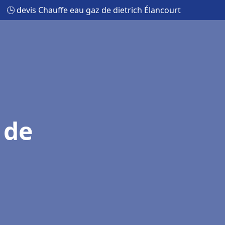
🕒 devis Chauffe eau gaz de dietrich Élancourt
 de