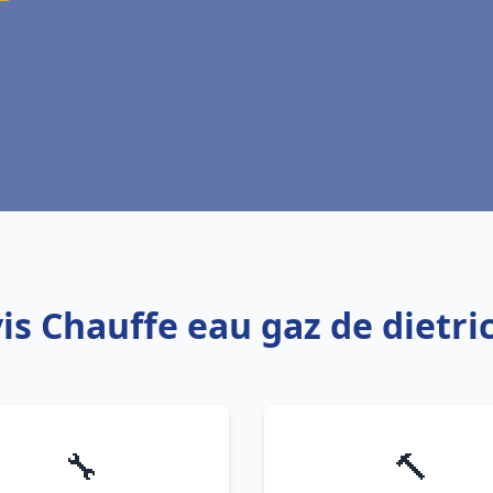
vis Chauffe eau gaz de dietri
🔧
🔨