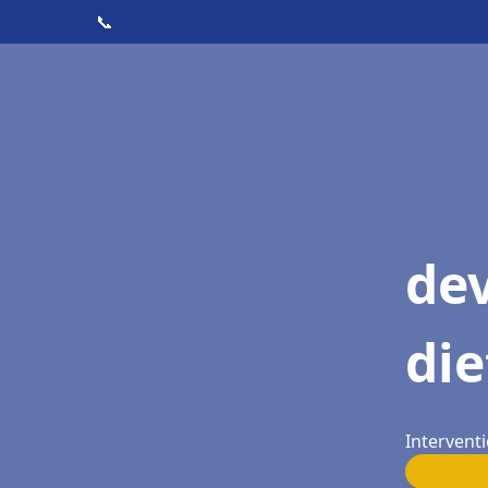
📞
dev
die
Interventi