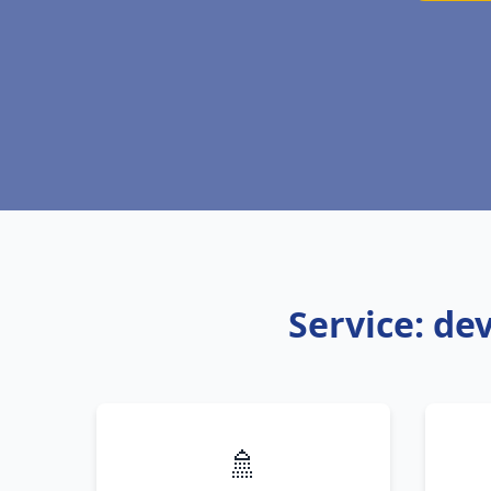
Service: de
🚿