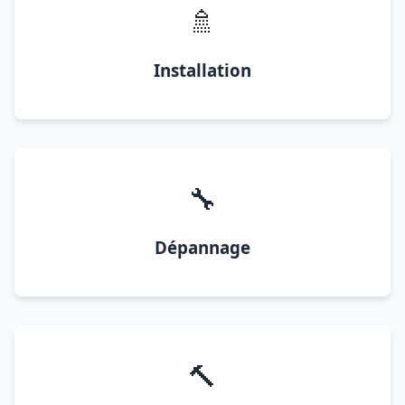
🚿
Installation
🔧
Dépannage
🔨