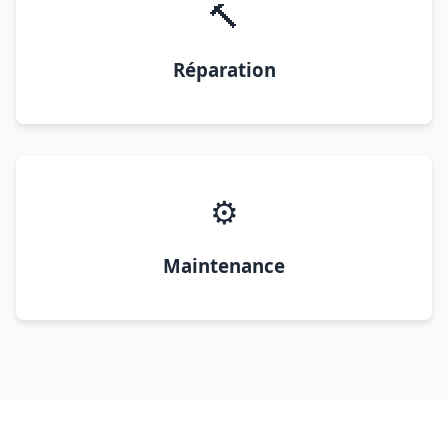
🔨
Réparation
⚙️
Maintenance