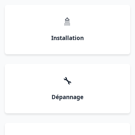
🚿
Installation
🔧
Dépannage