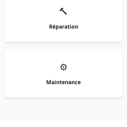
🔨
Réparation
⚙️
Maintenance