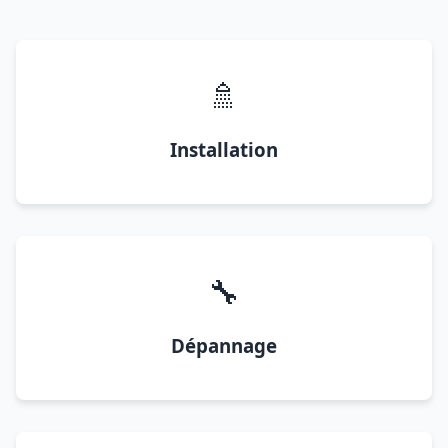
🚿
Installation
🔧
Dépannage