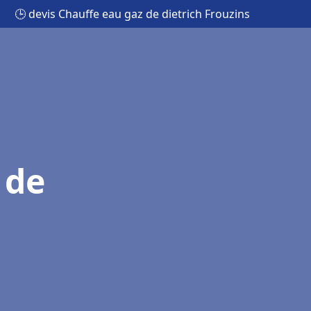
🕒 devis Chauffe eau gaz de dietrich Frouzins
 de