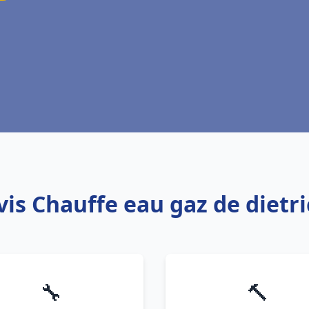
vis Chauffe eau gaz de dietr
🔧
🔨