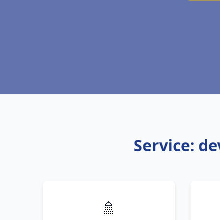
Service: de
🚿