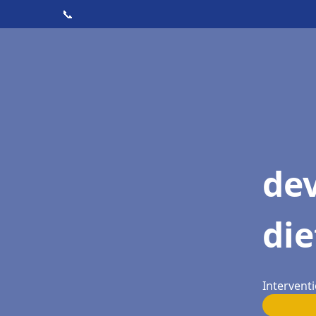
📞
dev
die
Interventi