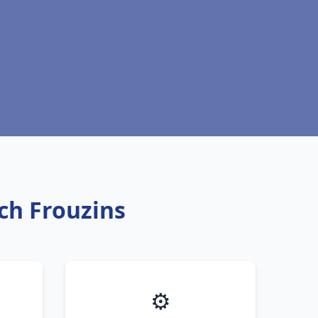
ich Frouzins
⚙️