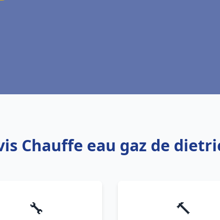
vis Chauffe eau gaz de dietr
🔧
🔨