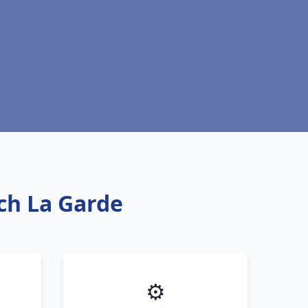
ich La Garde
⚙️