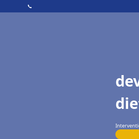
📞
dev
die
Interventi