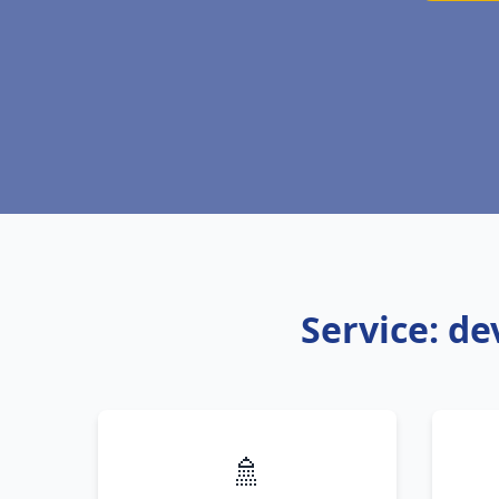
Service: de
🚿