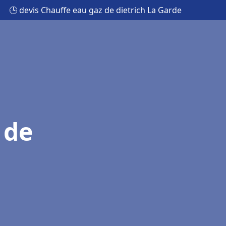
🕒 devis Chauffe eau gaz de dietrich La Garde
 de