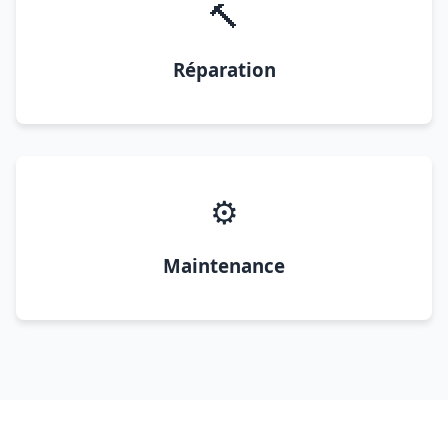
🔨
Réparation
⚙️
Maintenance