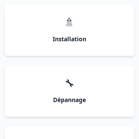
🚿
Installation
🔧
Dépannage