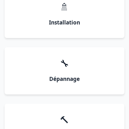
🚿
Installation
🔧
Dépannage
🔨