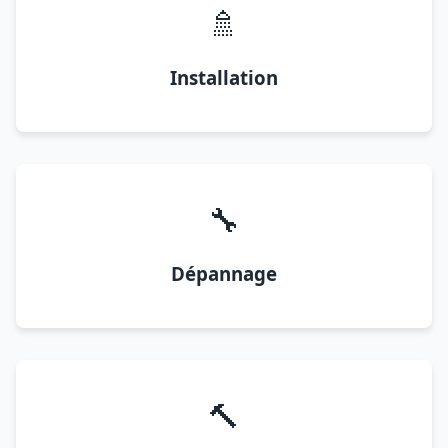
🚿
Installation
🔧
Dépannage
🔨