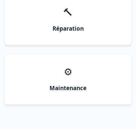
🔨
Réparation
⚙️
Maintenance