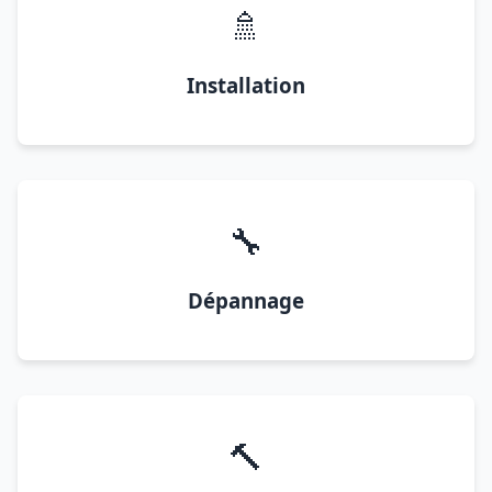
🚿
Installation
🔧
Dépannage
🔨