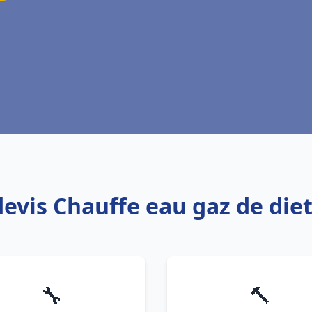
devis Chauffe eau gaz de die
🔧
🔨