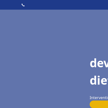
📞
dev
die
Interventi