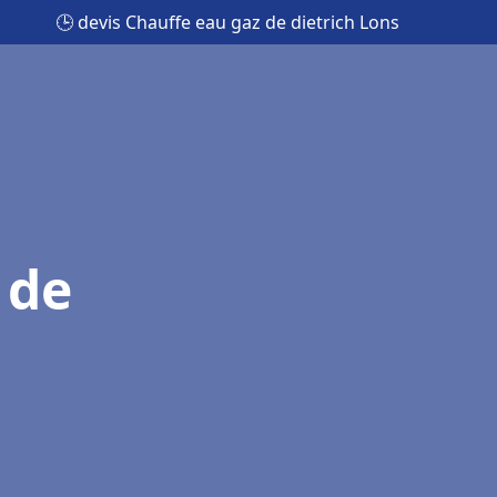
🕒 devis Chauffe eau gaz de dietrich Lons
 de