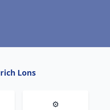
trich Lons
⚙️