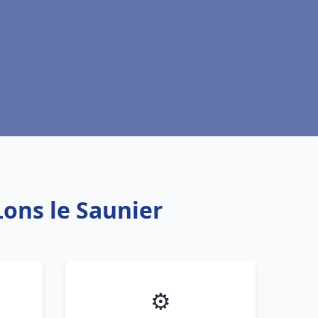
Lons le Saunier
⚙️