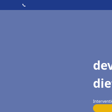
📞
dev
die
Interventi