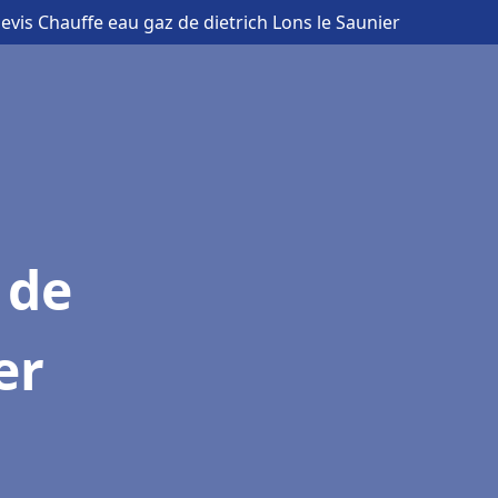
devis Chauffe eau gaz de dietrich Lons le Saunier
 de
er