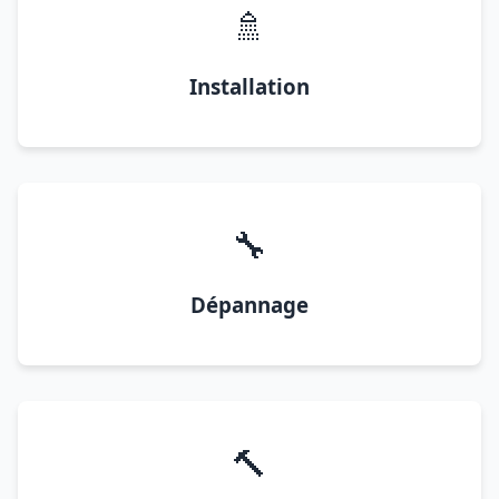
🚿
Installation
🔧
Dépannage
🔨