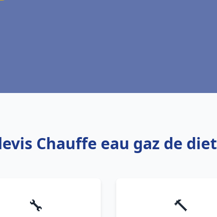
devis Chauffe eau gaz de die
🔧
🔨