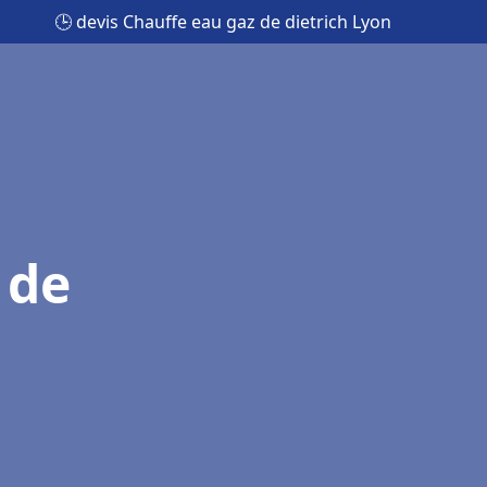
🕒 devis Chauffe eau gaz de dietrich Lyon
 de