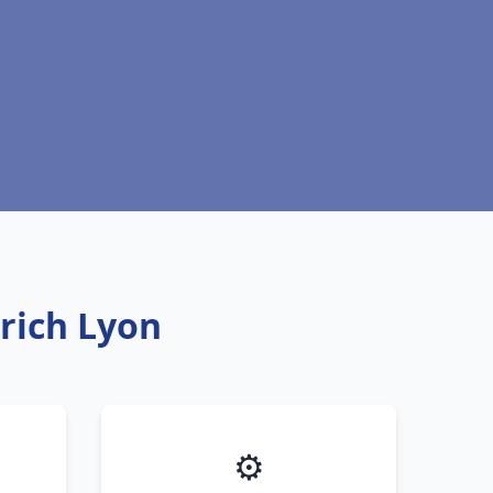
trich Lyon
⚙️