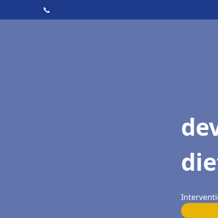
📞
dev
die
Interventi