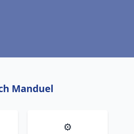
rich Manduel
⚙️