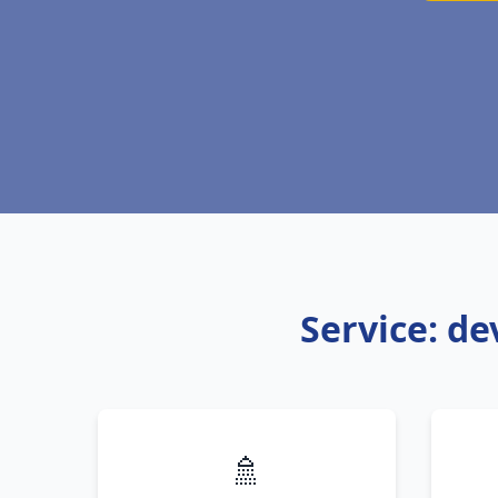
Service: de
🚿