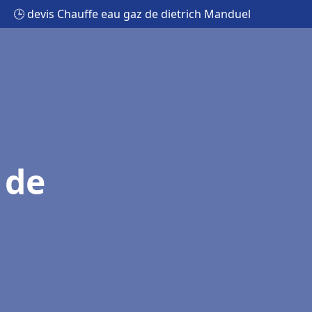
🕒 devis Chauffe eau gaz de dietrich Manduel
 de