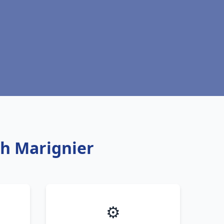
ch Marignier
⚙️