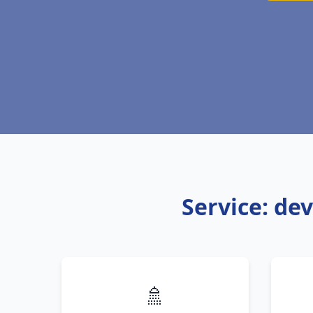
Service: de
🚿