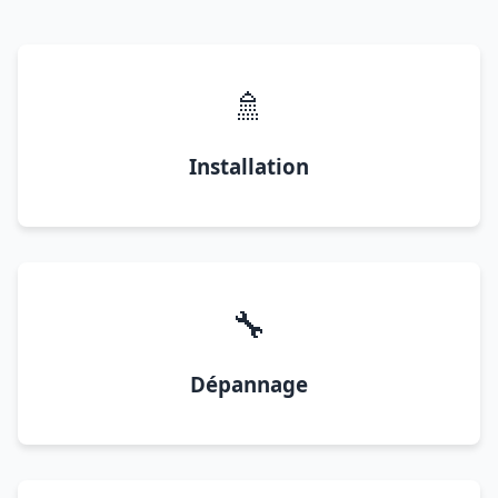
🚿
Installation
🔧
Dépannage