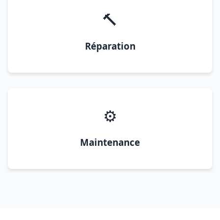
🔨
Réparation
⚙️
Maintenance