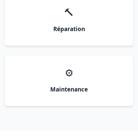
🔨
Réparation
⚙️
Maintenance