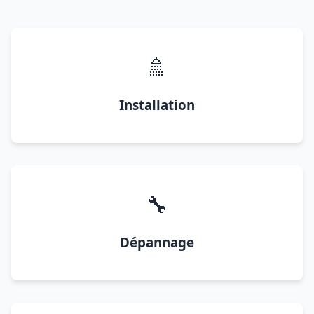
🚿
Installation
🔧
Dépannage