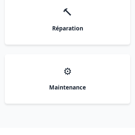
🔨
Réparation
⚙️
Maintenance