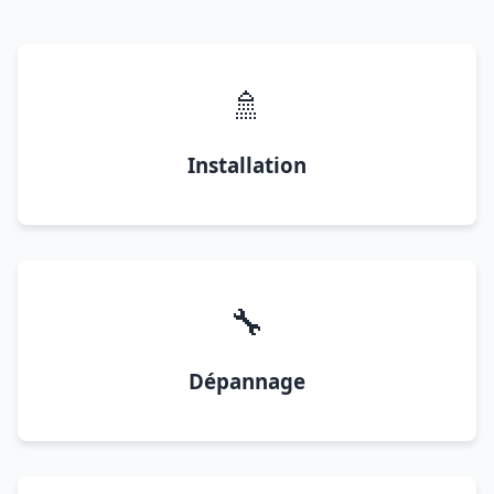
🚿
Installation
🔧
Dépannage