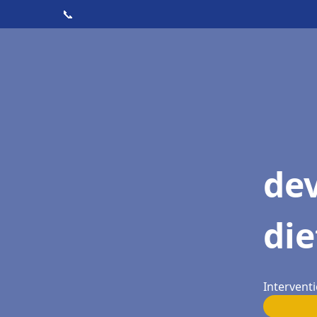
📞
dev
di
Intervent