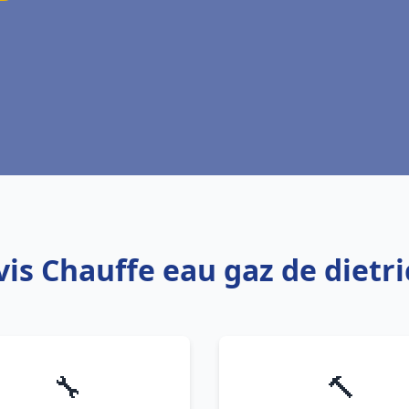
vis Chauffe eau gaz de diet
🔧
🔨