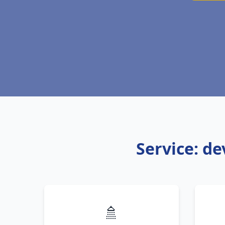
Service: de
🚿