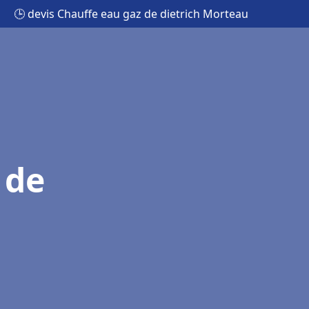
🕒 devis Chauffe eau gaz de dietrich Morteau
 de