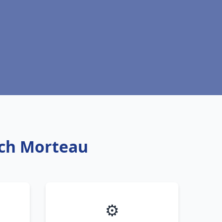
rich Morteau
⚙️