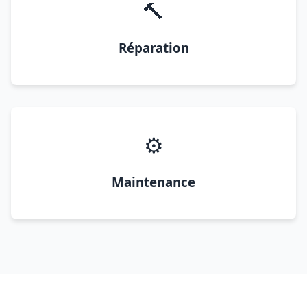
🔨
Réparation
⚙️
Maintenance