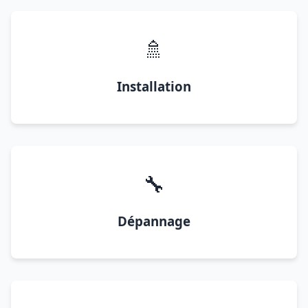
🚿
Installation
🔧
Dépannage