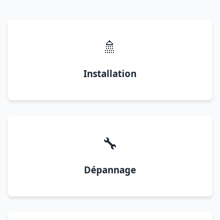
🚿
Installation
🔧
Dépannage