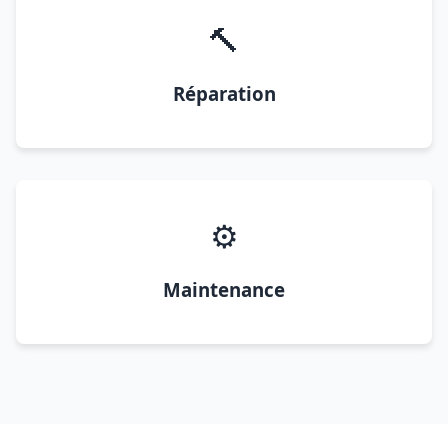
🔨
Réparation
⚙️
Maintenance