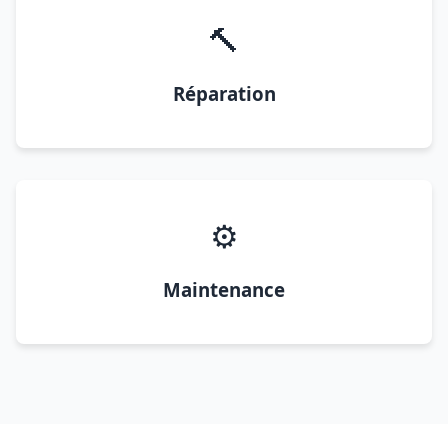
🔨
Réparation
⚙️
Maintenance