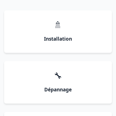
🚿
Installation
🔧
Dépannage