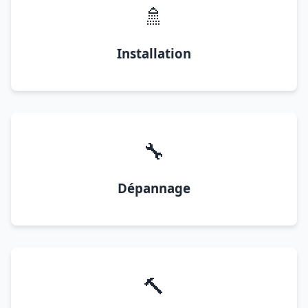
🚿
Installation
🔧
Dépannage
🔨