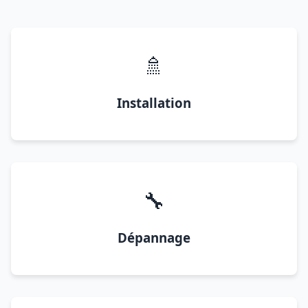
🚿
Installation
🔧
Dépannage