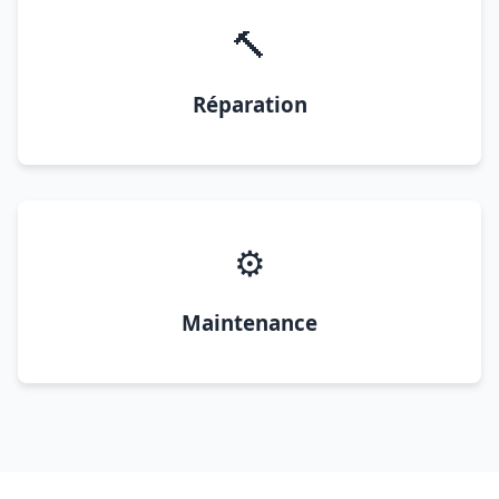
🔨
Réparation
⚙️
Maintenance