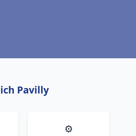
ich Pavilly
⚙️