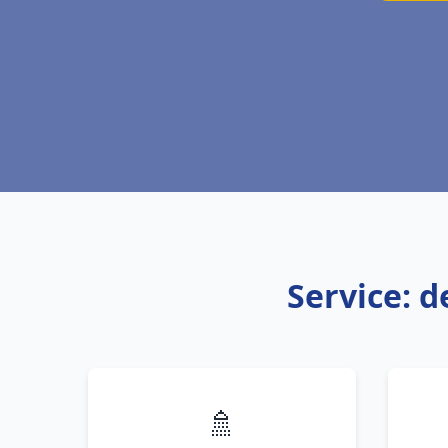
Service: d
🚿