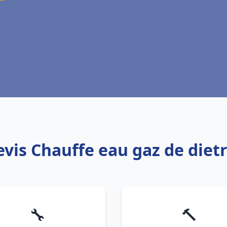
evis Chauffe eau gaz de dietr
🔧
🔨