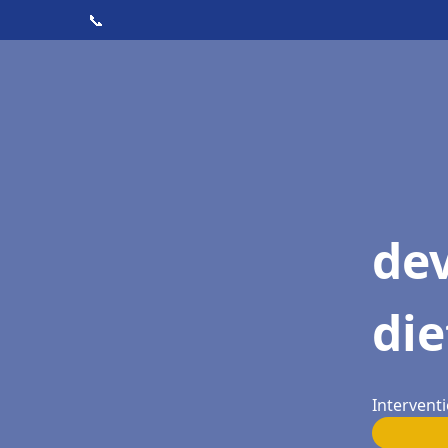
📞
dev
die
Interventi