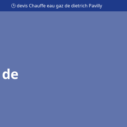
🕒 devis Chauffe eau gaz de dietrich Pavilly
 de