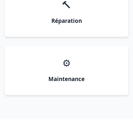
🔨
Réparation
⚙️
Maintenance