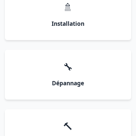
🚿
Installation
🔧
Dépannage
🔨